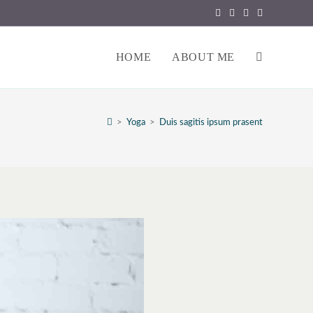
HOME
ABOUT ME
TOGGLE
WEBSITE
>
Yoga
>
Duis sagitis ipsum prasent
SEARCH