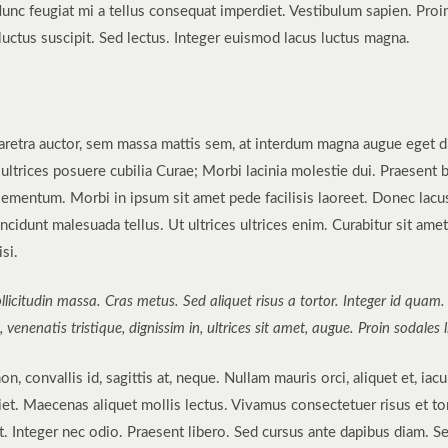
Nunc feugiat mi a tellus consequat imperdiet. Vestibulum sapien. Proi
uctus suscipit. Sed lectus. Integer euismod lacus luctus magna.
aretra auctor, sem massa mattis sem, at interdum magna augue eget 
t ultrices posuere cubilia Curae; Morbi lacinia molestie dui. Praesent 
ementum. Morbi in ipsum sit amet pede facilisis laoreet. Donec lacus 
ncidunt malesuada tellus. Ut ultrices ultrices enim. Curabitur sit amet
si.
ollicitudin massa. Cras metus. Sed aliquet risus a tortor. Integer id quam
s, venenatis tristique, dignissim in, ultrices sit amet, augue. Proin sodales 
, convallis id, sagittis at, neque. Nullam mauris orci, aliquet et, iaculi
diet. Maecenas aliquet mollis lectus. Vivamus consectetuer risus et to
t. Integer nec odio. Praesent libero. Sed cursus ante dapibus diam. Se