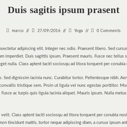
Duis sagitis ipsum prasent
Post
Post
Post
Post
marco
27/09/2016
Yoga
0 Comments
author:
published:
category:
comments:
ectetur adipiscing elit. Integer nec odio. Praesent libero. Sed cursu
m imperdiet. Duis sagittis ipsum. Praesent mauris. Fusce nec tellus
get nulla. Class aptent taciti sociosqu ad litora torquent per conubi
ro. Sed dignissim lacinia nunc. Curabitur tortor. Pellentesque nibh. 
nvallis tristique sem. Proin ut ligula vel nunc egestas porttitor. Morbi
. Fusce ac turpis quis ligula lacinia aliquet. Mauris ipsum. Nulla metu
lit. Class aptent taciti sociosqu ad litora torquent per conubia nos
non tincidunt mattis, tortor neque adipiscing diam, a cursus ipsum ante 