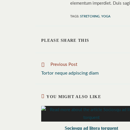
elementum imperdiet. Duis sagi
TAGS
:
STRETCHING
,
YOGA
SHARE
PLEASE SHARE THIS
THIS
CONTENT
Read
Previous Post
more
Tortor neque adpiscing diam
articles
YOU MIGHT ALSO LIKE
Sociosqu ad litora torquent